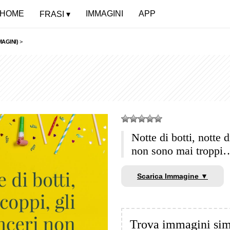
HOME
IMMAGINI
APP
FRASI
MAGINI)
>
Notte di botti, notte d
non sono mai tropp
Scarica Immagine ▼
Trova immagini sim