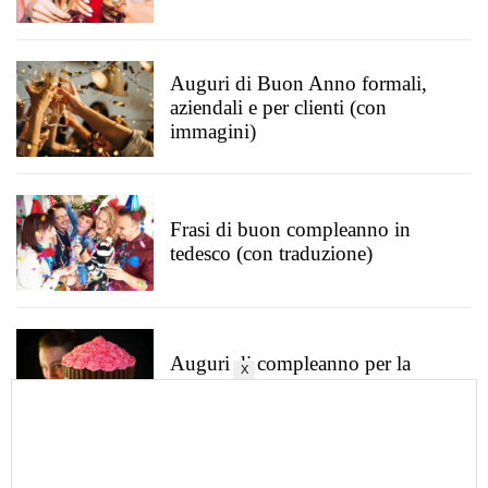
Auguri di Buon Anno formali,
aziendali e per clienti (con
immagini)
Frasi di buon compleanno in
tedesco (con traduzione)
Auguri di compleanno per la
X
suocera (belle e simpatiche)