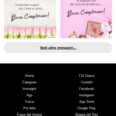
Vedi altre immagini...
Home
Chi Siamo
Categorie
Contatti
Immagini
Facebook
App
Instagram
Cerca
App Store
Più lette
Google Play
Frase del Giorno
Mappa del Sito