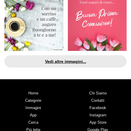
Vedi altre immagini...
Home
Chi Siamo
Categorie
Contatti
Immagini
Facebook
App
Instagram
Cerca
App Store
Più lette
Google Play