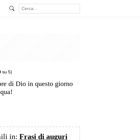
0
su 5)
ore di Dio in questo giorno
squa!
ili in:
Frasi di auguri