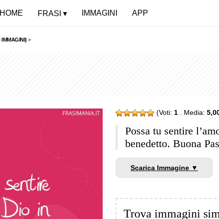
HOME
IMMAGINI
APP
FRASI
 IMMAGINI)
>
(Voti:
1
. Media:
5,0
Possa tu sentire l’am
benedetto. Buona Pa
Scarica Immagine ▼
Trova immagini sim