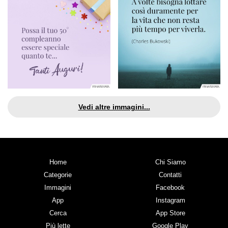
Vedi altre immagini...
Home
Chi Siamo
Categorie
Contatti
Immagini
Facebook
App
Instagram
Cerca
App Store
Più lette
Google Play