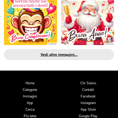
Vedi altre immagini...
Home
Chi Siamo
Categorie
Contatti
Immagini
Facebook
App
Instagram
Cerca
App Store
Più lette
Google Play