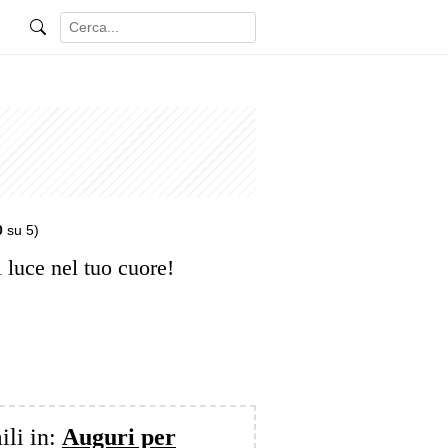
0
su 5)
 luce nel tuo cuore!
ili in:
Auguri per