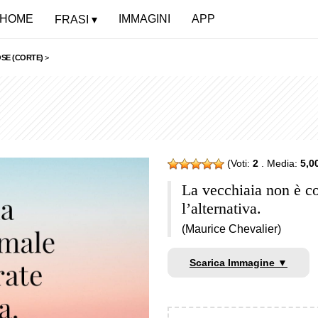
HOME
IMMAGINI
APP
FRASI
OSE (CORTE)
>
(Voti:
2
. Media:
5,0
La vecchiaia non è co
l’alternativa.
(Maurice Chevalier)
Scarica Immagine ▼