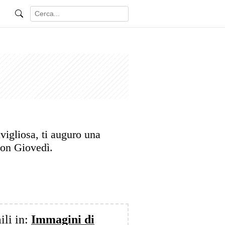
igliosa, ti auguro una
uon Giovedì.
ili in:
Immagini di