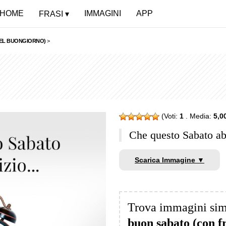
HOME
IMMAGINI
APP
FRASI
DEL BUONGIORNO)
>
(Voti:
1
. Media:
5,0
Che questo Sabato a
Scarica Immagine ▼
Trova immagini sim
buon sabato (con f