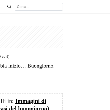
0
su 5)
bbia inizio… Buongiorno.
ili in:
Immagini di
rasi del buongiorno)