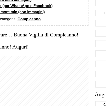
o (per WhatsApp e Facebook)
more mio (con immagini)
a categoria:
Compleanno
rivare… Buona Vigilia di Compleanno!
anno! Auguri!
Augu
C