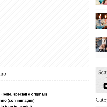
nno
belle, speciali e originali)
Cate
anno (con immagini)
rdo (con immagini)