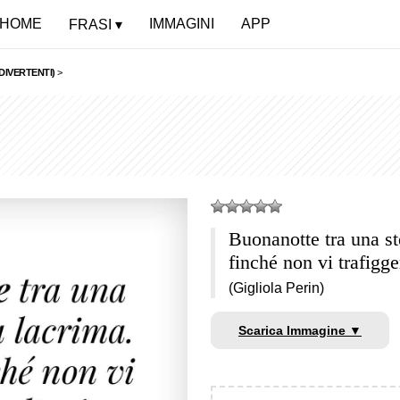
HOME
IMMAGINI
APP
FRASI
DIVERTENTI)
>
Buonanotte tra una st
finché non vi trafigg
(Gigliola Perin)
Scarica Immagine ▼