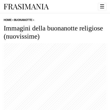
☰
HOME
>
BUONANOTTE
>
Immagini della buonanotte religiose
(nuovissime)