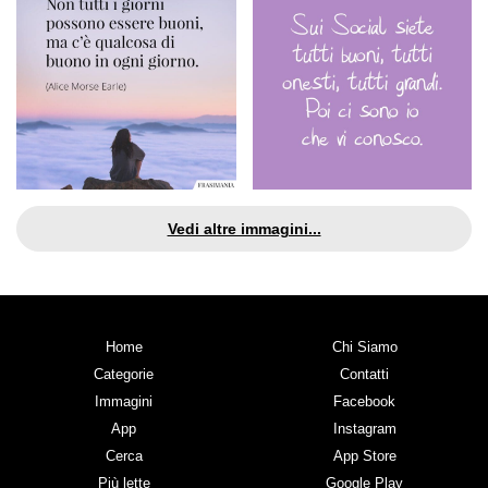
Vedi altre immagini...
Home
Chi Siamo
Categorie
Contatti
Immagini
Facebook
App
Instagram
Cerca
App Store
Più lette
Google Play