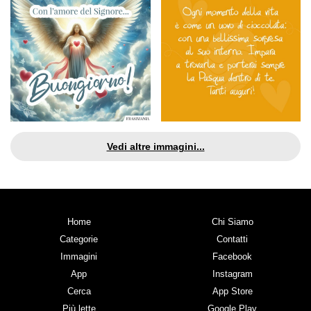
Vedi altre immagini...
Home
Chi Siamo
Categorie
Contatti
Immagini
Facebook
App
Instagram
Cerca
App Store
Più lette
Google Play