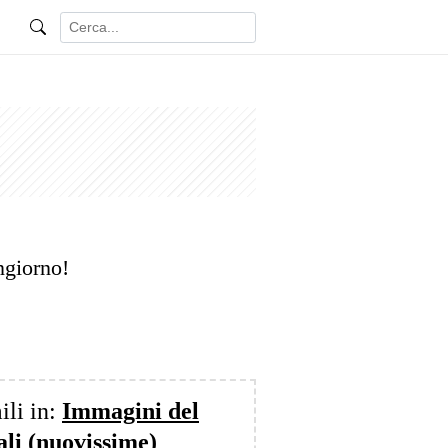
ngiorno!
ili in:
Immagini del
li (nuovissime)