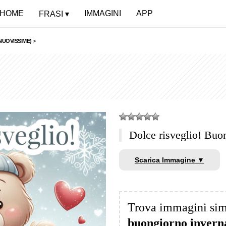
HOME
IMMAGINI
APP
FRASI
NUOVISSIME)
>
Dolce risveglio! Buo
Scarica Immagine ▼
Trova immagini sim
buongiorno inverna