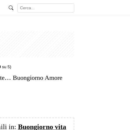
0
su 5)
a te… Buongiorno Amore
ili in:
Buongiorno vita