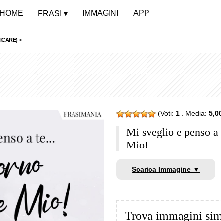
HOME
IMMAGINI
APP
FRASI
ICARE)
>
(Voti:
1
. Media:
5,0
Mi sveglio e penso 
Mio!
Scarica Immagine ▼
Trova immagini sim