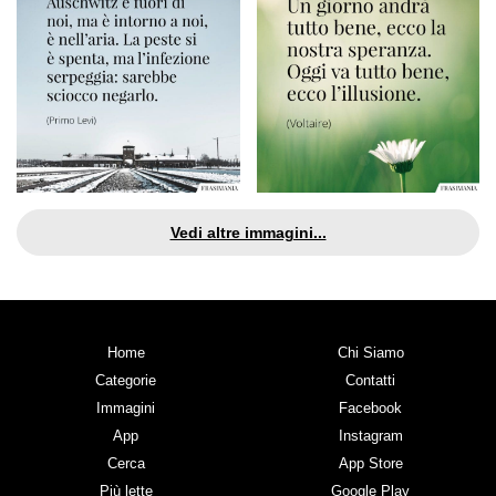
Vedi altre immagini...
Home
Chi Siamo
Categorie
Contatti
Immagini
Facebook
App
Instagram
Cerca
App Store
Più lette
Google Play