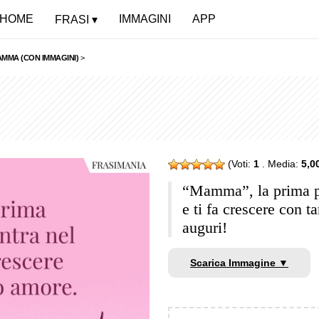
HOME
IMMAGINI
APP
FRASI
AMMA (CON IMMAGINI)
>
(Voti:
1
. Media:
5,0
“Mamma”, la prima pa
e ti fa crescere con t
auguri!
Scarica Immagine ▼