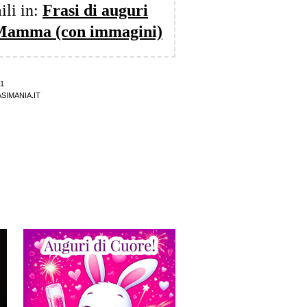
ili in:
Frasi di auguri
a Mamma (con immagini)
1
SIMANIA.IT