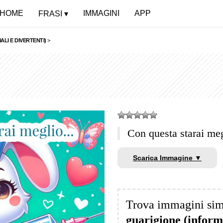
HOME
IMMAGINI
APP
FRASI
LI E DIVERTENTI)
>
Con questa starai m
Scarica Immagine ▼
Trova immagini sim
guarigione (informa