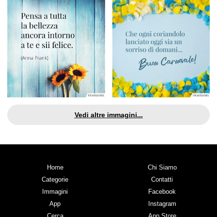
Vedi altre immagini...
Home
Chi Siamo
Categorie
Contatti
Immagini
Facebook
App
Instagram
Cerca
App Store