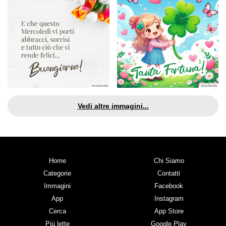
Vedi altre immagini...
Home
Chi Siamo
Categorie
Contatti
Immagini
Facebook
App
Instagram
Cerca
App Store
Più lette
Google Play