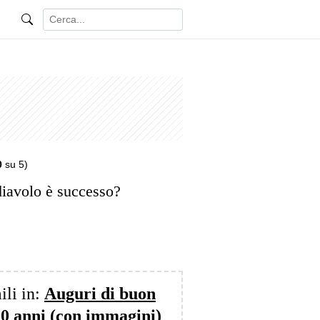
0
su 5)
iavolo è successo?
ili in:
Auguri di buon
0 anni (con immagini)