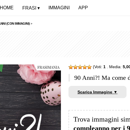
HOME
IMMAGINI
APP
FRASI
NNI (CON IMMAGINI)
>
(Voti:
1
. Media:
5,0
90 Anni?! Ma come d
Scarica Immagine ▼
Trova immagini sim
compleanno per i 9