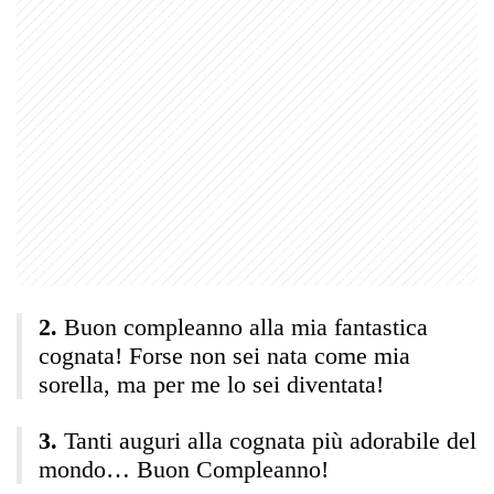
Buon compleanno alla mia fantastica
cognata! Forse non sei nata come mia
sorella, ma per me lo sei diventata!
Tanti auguri alla cognata più adorabile del
mondo… Buon Compleanno!