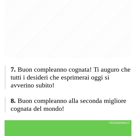
Buon compleanno cognata! Ti auguro che
tutti i desideri che esprimerai oggi si
avverino subito!
Buon compleanno alla seconda migliore
cognata del mondo!