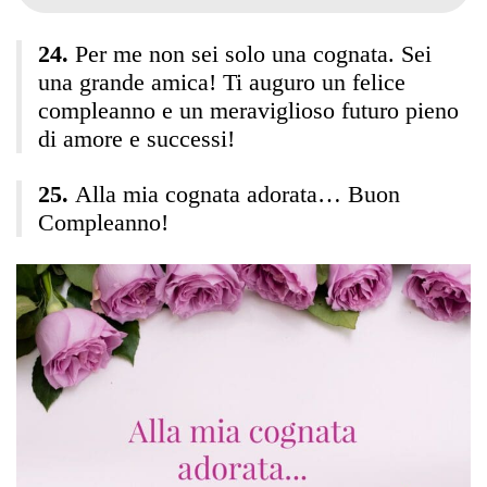
Per me non sei solo una cognata. Sei
una grande amica! Ti auguro un felice
compleanno e un meraviglioso futuro pieno
di amore e successi!
Alla mia cognata adorata… Buon
Compleanno!