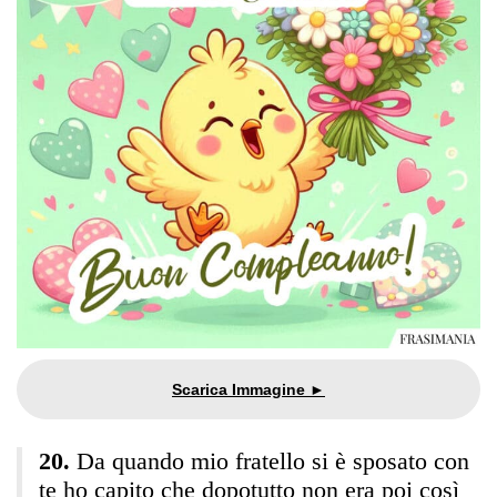
Da quando mio fratello si è sposato con
te ho capito che dopotutto non era poi così