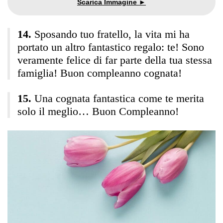
Sposando tuo fratello, la vita mi ha
portato un altro fantastico regalo: te! Sono
veramente felice di far parte della tua stessa
famiglia! Buon compleanno cognata!
Una cognata fantastica come te merita
solo il meglio… Buon Compleanno!