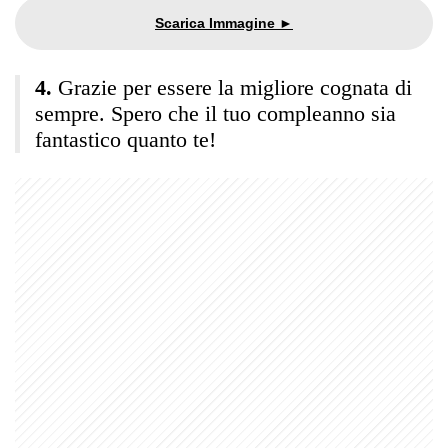
Grazie per essere la migliore cognata di
sempre. Spero che il tuo compleanno sia
fantastico quanto te!