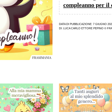
compleanno per il 
DATA DI PUBBLICAZIONE: 7 GIUGNO 202
DI:
LUCA CARLO ETTORE PEPINO
© FRA