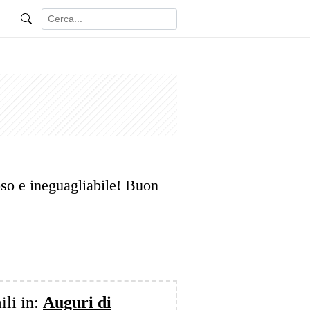
oso e ineguagliabile! Buon
ili in:
Auguri di