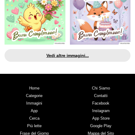
Vedi altre immagini...
Home
Chi Siamo
Categorie
Contatti
Immagini
Facebook
App
Instagram
Cerca
App Store
Più lette
Google Play
Frase del Giorno
Mappa del Sito