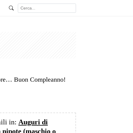
uore… Buon Compleanno!
ili in:
Auguri di
 nipote (maschio o