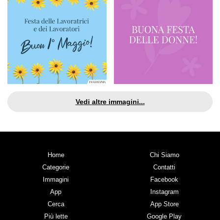
Vedi altre immagini...
Home
Chi Siamo
Categorie
Contatti
Immagini
Facebook
App
Instagram
Cerca
App Store
Più lette
Google Play