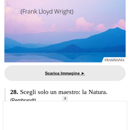
Scegli solo un maestro: la Natura.
X
(Rembrandt)
La via più chiara verso l’Universo passa
da una foresta selvaggia.