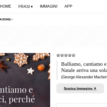
HOME
IMMAGINI
APP
FRASI
DUZIONE)
>
Balliamo, cantiamo e 
Natale arriva una sola
(George Alexander Macfarr
Scarica Immagine ▼