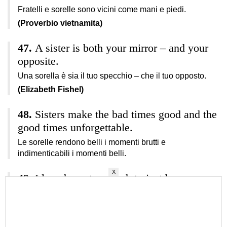
Fratelli e sorelle sono vicini come mani e piedi.
(Proverbio vietnamita)
A sister is both your mirror – and your
opposite.
Una sorella è sia il tuo specchio – che il tuo opposto.
(Elizabeth Fishel)
Sisters make the bad times good and the
good times unforgettable.
Le sorelle rendono belli i momenti brutti e
indimenticabili i momenti belli.
X
I loved you too much to just be your
friend. So God made me your sister.
Ti ho voluto troppo bene per essere solo tua amica.
Quindi Dio mi ha fatto tua sorella.