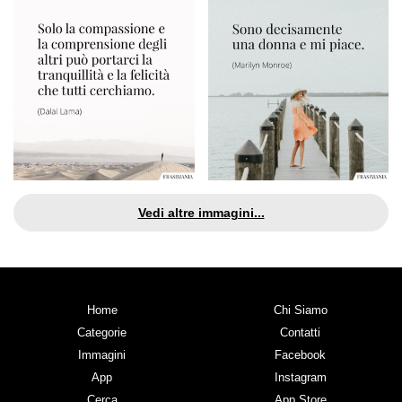
Vedi altre immagini...
Home
Chi Siamo
Categorie
Contatti
Immagini
Facebook
App
Instagram
Cerca
App Store