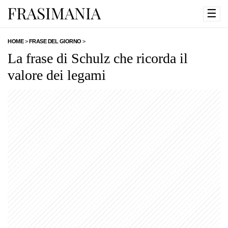
☰
HOME
>
FRASE DEL GIORNO
>
La frase di Schulz che ricorda il
valore dei legami