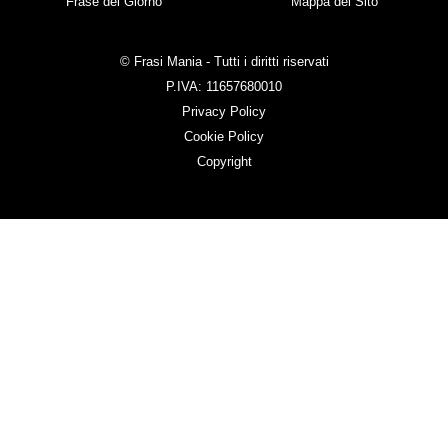
Frase del Giorno
Mappa del Sito
© Frasi Mania - Tutti i diritti riservati
P.IVA: 11657680010
Privacy Policy
Cookie Policy
Copyright