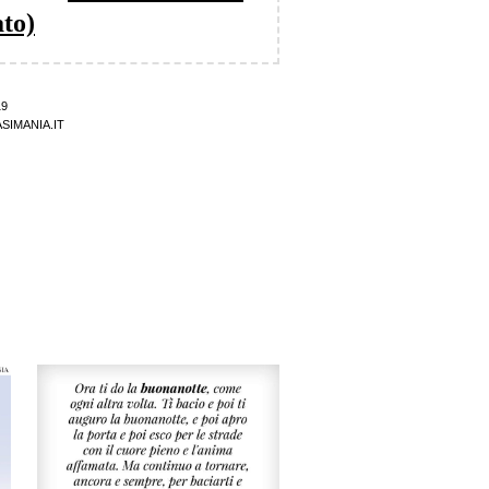
ato)
19
SIMANIA.IT