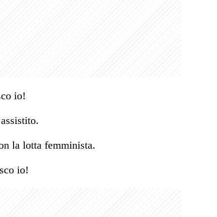
sco io!
assistito.
on la lotta femminista.
sco io!