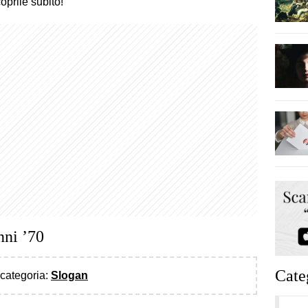
prile subito!
nni ’70
Cate
a categoria:
Slogan