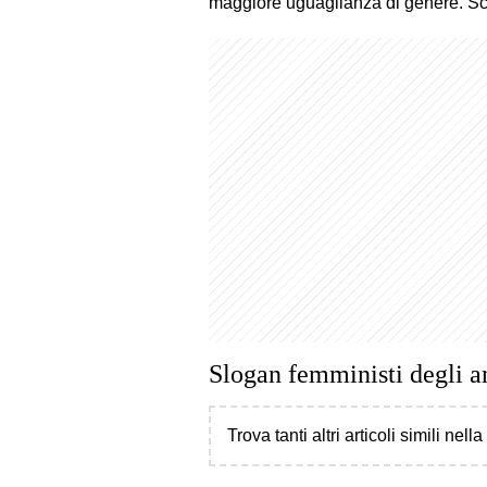
maggiore uguaglianza di genere. Sco
Slogan femministi degli a
Trova tanti altri articoli simili nell