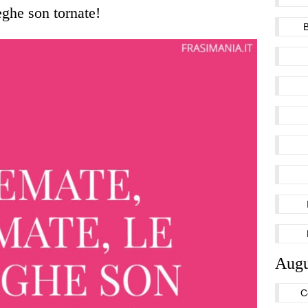
eghe son tornate!
Augu
C