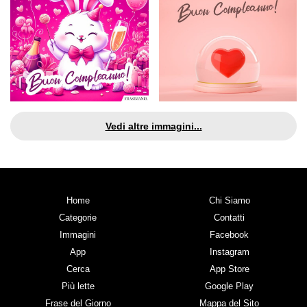
Vedi altre immagini...
Home
Chi Siamo
Categorie
Contatti
Immagini
Facebook
App
Instagram
Cerca
App Store
Più lette
Google Play
Frase del Giorno
Mappa del Sito