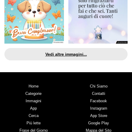
Vedi altre immagini...
Home
Chi Siamo
Categorie
Contatti
Immagini
Facebook
App
Instagram
Cerca
App Store
Più lette
Google Play
Frase del Giorno
Mappa del Sito