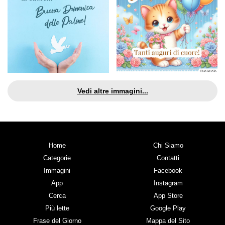
Vedi altre immagini...
Home
Chi Siamo
Categorie
Contatti
Immagini
Facebook
App
Instagram
Cerca
App Store
Più lette
Google Play
Frase del Giorno
Mappa del Sito