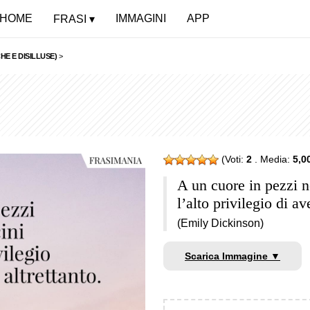
HOME
IMMAGINI
APP
FRASI
HE E DISILLUSE)
>
(Voti:
2
. Media:
5,0
A un cuore in pezzi n
l’alto privilegio di av
(Emily Dickinson)
Scarica Immagine ▼