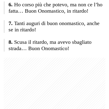
Ho corso più che potevo, ma non ce l’ho
fatta… Buon Onomastico, in ritardo!
Tanti auguri di buon onomastico, anche
se in ritardo!
Scusa il ritardo, ma avevo sbagliato
strada… Buon Onomastico!