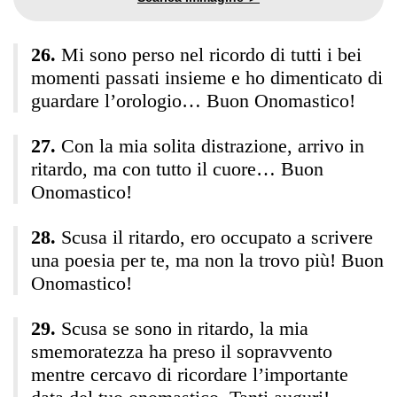
Mi sono perso nel ricordo di tutti i bei
momenti passati insieme e ho dimenticato di
guardare l’orologio… Buon Onomastico!
Con la mia solita distrazione, arrivo in
ritardo, ma con tutto il cuore… Buon
Onomastico!
Scusa il ritardo, ero occupato a scrivere
una poesia per te, ma non la trovo più! Buon
Onomastico!
Scusa se sono in ritardo, la mia
smemoratezza ha preso il sopravvento
mentre cercavo di ricordare l’importante