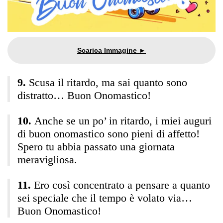
Scusa il ritardo, ma sai quanto sono
distratto… Buon Onomastico!
Anche se un po’ in ritardo, i miei auguri
di buon onomastico sono pieni di affetto!
Spero tu abbia passato una giornata
meravigliosa.
Ero così concentrato a pensare a quanto
sei speciale che il tempo è volato via…
Buon Onomastico!