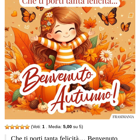
(Voti:
1
. Media:
5,00
su 5)
Che ti porti tanta felicità… Benvenuto