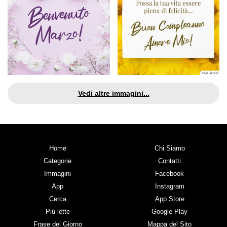
Vedi altre immagini...
Home
Chi Siamo
Categorie
Contatti
Immagini
Facebook
App
Instagram
Cerca
App Store
Più lette
Google Play
Frase del Giorno
Mappa del Sito