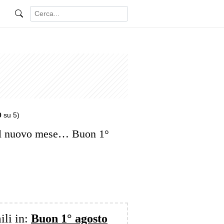
0
su 5)
al nuovo mese… Buon 1°
ili in:
Buon 1° agosto