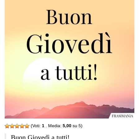
(Voti:
1
. Media:
5,00
su 5)
Buon Giovedì a tutti!