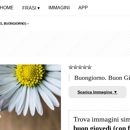
HOME
IMMAGINI
APP
FRASI
 DEL BUONGIORNO)
>
Buongiorno. Buon Gi
Scarica Immagine ▼
Trova immagini sim
buon giovedì (con 