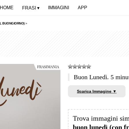
HOME
IMMAGINI
APP
FRASI
DEL BUONGIORNO)
>
Buon Lunedì. 5 minu
Scarica Immagine ▼
Trova immagini sim
buon lunedì (con f