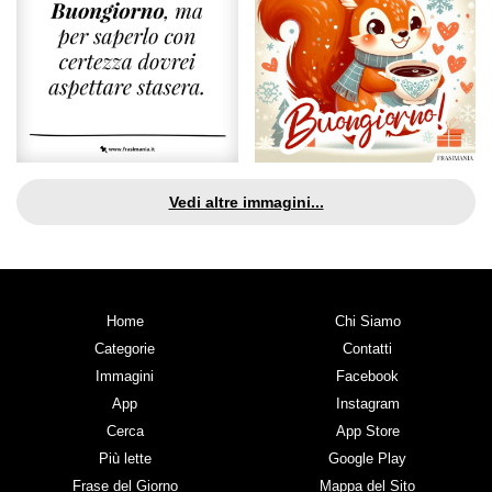
Vedi altre immagini...
Home
Chi Siamo
Categorie
Contatti
Immagini
Facebook
App
Instagram
Cerca
App Store
Più lette
Google Play
Frase del Giorno
Mappa del Sito