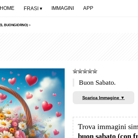
HOME
IMMAGINI
APP
FRASI
DEL BUONGIORNO)
>
Buon Sabato.
Scarica Immagine ▼
Trova immagini sim
buon sabato (con f