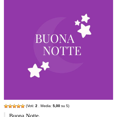
(Voti:
2
. Media:
5,00
su 5)
Buona Notte.